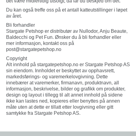
det være midlertidig utsolgt; da får du beskjed om det.
Du kan også treffe oss på et antall katteutstillinger i løpet
av året.
Bli forhandler
Stargate Petshop er distributør av Nullodor, Anju Beaute,
Baldecchi og Pet Fun. Ønsker du å bli forhandler eller
mer informasjon, kontakt oss på
post@stargatepetshop.no
Copyright
Alt innhold på stargatepetshop.no er Stargate Petshop AS
sin eiendom. Innholdet er beskyttet av opphavsrett,
markedsførings- og varemerkelovgivning. Dette
innebærer at varemerker, firmanavn, produktnavn, all
informasjon, beskrivelse, bilder og grafikk om produkter,
design og layout i tillegg til alt annet innhold på sidene
ikke kan lastes ned, kopieres eller benyttes på annen
måte uten at dette er tillatt etter lovgivning eller gitt
samtykke fra Stargate Petshop AS.